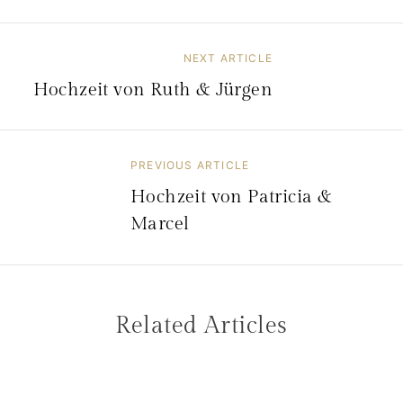
NEXT ARTICLE
B
Hochzeit von Ruth & Jürgen
e
i
t
PREVIOUS ARTICLE
r
Hochzeit von Patricia &
a
Marcel
g
s
n
Related Articles
a
v
i